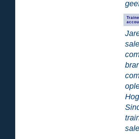
geef
Train
accou
Jar
sale
com
bra
co
opl
Hog
Si
tra
sal