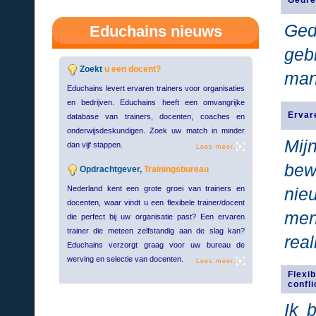
Gedre
Ged
Educhains nieuws
geb
Zoekt
u een docent?
man
Educhains levert ervaren trainers voor organisaties
en bedrijven. Educhains heeft een omvangrijke
Ervar
database van trainers, docenten, coaches en
onderwijsdeskundigen. Zoek uw match in minder
Mi
dan vijf stappen.
Lees meer.
bew
Opdrachtgever,
Trainingsbureau
Nederland kent een grote groei van trainers en
nie
docenten, waar vindt u een flexibele trainer/docent
men
die perfect bij uw organisatie past? Een ervaren
trainer die meteen zelfstandig aan de slag kan?
real
Educhains verzorgt graag voor uw bureau de
werving en selectie van docenten.
Lees meer.
Flexi
confli
Ik 