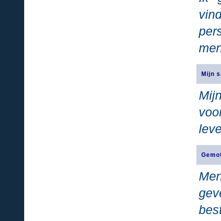
vin
per
men
Mijn 
Mij
voor
lev
Gemot
Men
gev
bes