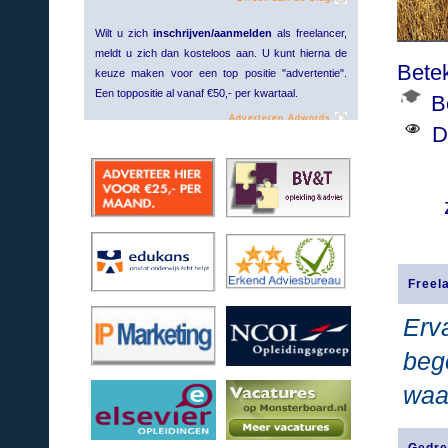
Wilt u zich
inschrijven/aanmelden
als freelancer,
meldt u zich dan kosteloos aan. U kunt hierna de
Bete
keuze maken voor een top positie "advertentie".
Een toppositie al vanaf €50,- per kwartaal.
B
Adverteren Adwords.
De
Freel
Er
beg
waa