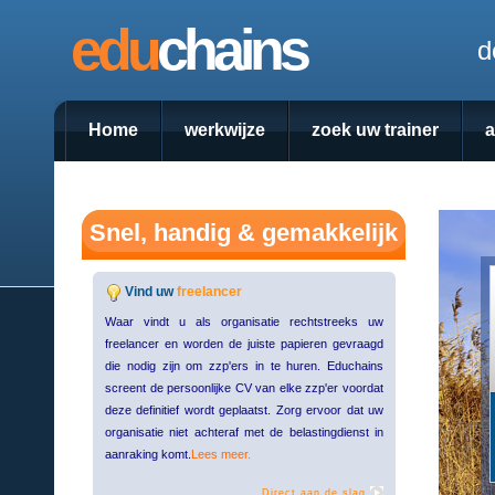
edu
chains
d
Home
werkwijze
zoek uw trainer
Snel, handig & gemakkelijk
Vind uw
freelancer
Waar vindt u als organisatie rechtstreeks uw
freelancer en worden de juiste papieren gevraagd
die nodig zijn om zzp'ers in te huren. Educhains
screent de persoonlijke CV van elke zzp'er voordat
deze definitief wordt geplaatst. Zorg ervoor dat uw
organisatie niet achteraf met de belastingdienst in
aanraking komt.
Lees meer.
Direct aan de slag.