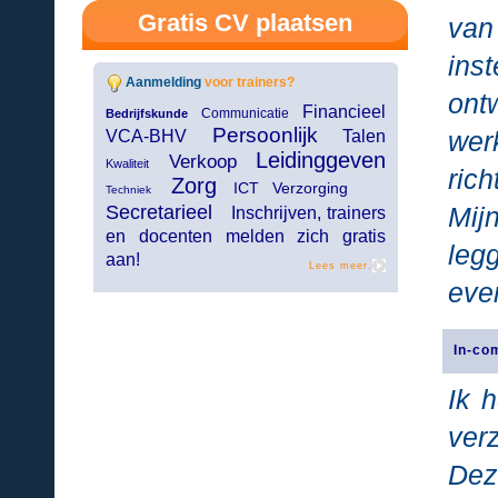
Gratis CV plaatsen
van
ins
Aanmelding
voor trainers?
ont
Financieel
Communicatie
Bedrijfskunde
Persoonlijk
wer
VCA-BHV
Talen
Leidinggeven
Verkoop
Kwaliteit
ric
Zorg
ICT Verzorging
Techniek
Secretarieel
Mij
Inschrijven, trainers
en docenten melden zich gratis
leg
aan!
Lees meer.
eve
In-co
Ik 
ver
Dez