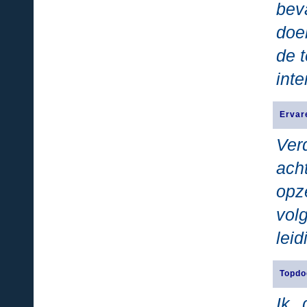
bev
doel
de 
int
Ervar
Ve
ach
opz
vol
lei
Topdo
Ik 