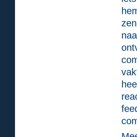
hem
zen
na
ont
com
vak
hee
re
fee
com
Mee