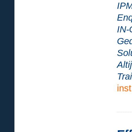
IP
Enq
IN-
Ged
Sol
Alt
Tra
ins