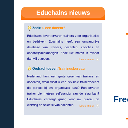
Educhains nieuws
Zoekt
u een docent?
Educhains levert ervaren trainers voor organisaties
en bedrijven. Educhains heeft een omvangrijke
database van trainers, docenten, coaches en
onderwijsdeskundigen. Zoek uw match in minder
dan vijf stappen.
Lees meer.
Opdrachtgever,
Trainingsbureau
Nederland kent een grote groei van trainers en
docenten, waar vindt u een flexibele trainer/docent
die perfect bij uw organisatie past? Een ervaren
trainer die meteen zelfstandig aan de slag kan?
Fre
Educhains verzorgt graag voor uw bureau de
werving en selectie van docenten.
Lees meer.