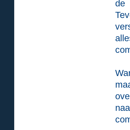
de 
Tev
ver
all
com
Wan
maa
ove
naa
com