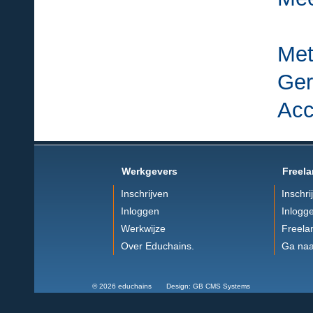
Met
Ger
Acc
Werkgevers
Freela
Inschrijven
Inschri
Inloggen
Inlogg
Werkwijze
Freela
Over Educhains.
Ga naa
© 2026 educhains Design: GB CMS Systems