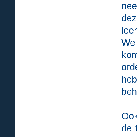
nee
dez
lee
We 
kom
or
heb
beh
Ook
de 