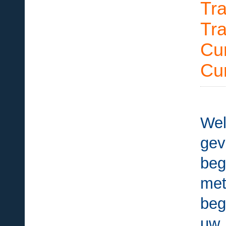
Tr
Tr
Cur
Cu
Wel
ge
beg
met
beg
uw 