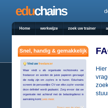
edu
chains
d
Home
werkwijze
zoek uw trainer
FA
Snel, handig & gemakkelijk
Vind uw
freelancer
Hie
Waar vindt u als organisatie rechtstreeks uw
vrag
freelancer en worden de juiste papieren gevraagd
die nodig zijn om zzp'ers in te huren. Educhains
zoek
screent de persoonlijke CV van elke zzp'er voordat
deze definitief wordt geplaatst. Zorg ervoor dat uw
stuu
organisatie niet achteraf met de belastingdienst in
aanraking komt.
Lees meer.
Direct aan de slag.