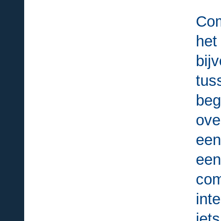
Com
he
bij
tus
beg
ove
een
een
com
int
iet