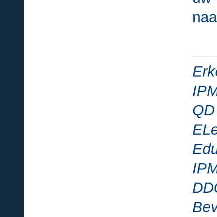
naa
Erk
IPM
QD 
ELe
Ed
IPM
DDO
Be