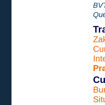
BVT
Que
Tr
Zak
Cu
Int
Pr
Cu
Bu
Sit