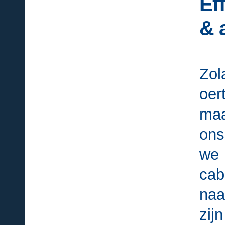
Ef
& 
Zol
oer
maa
ons
we 
cab
naa
zij