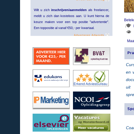
Wilt u zich
inschrijven/aanmelden
als freelancer,
meldt u zich dan kosteloos aan. U kunt hierna de
Betek
keuze maken voor een top positie "advertentie".
Een toppositie al vanaf €50,- per kwartaal.
Adverteren Adwords.
Maa
Pra
Cur
en v
doc
uit
spr
Sp
Coa