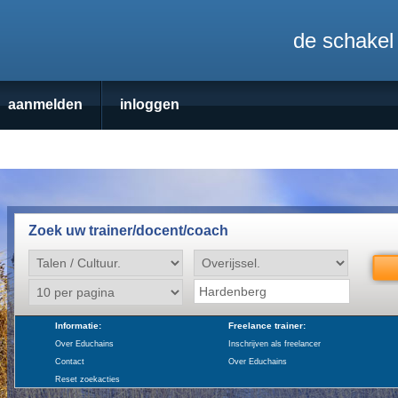
de schakel 
aanmelden
inloggen
Zoek uw trainer/docent/coach
Informatie:
Freelance trainer:
Over Educhains
Inschrijven als freelancer
Contact
Over Educhains
Reset zoekacties