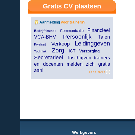
Gratis CV plaatsen
Aanmelding
voor trainers?
Financieel
Communicatie
Bedrijfskunde
Persoonlijk
VCA-BHV
Talen
Leidinggeven
Verkoop
Kwaliteit
Zorg
ICT Verzorging
Techniek
Secretarieel
Inschrijven, trainers
en docenten melden zich gratis
aan!
Lees meer.
Werkgevers