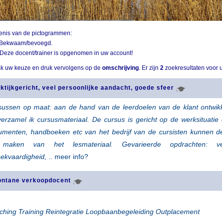
enis van de pictogrammen:
Bekwaam/bevoegd.
Deze docent/trainer is opgenomen in uw account!
k uw keuze en druk vervolgens op de
omschrijving
. Er zijn
2
zoekresultaten voor 
ktijkgericht, veel persoonlijke aandacht, goede sfeer
sussen op maat: aan de hand van de leerdoelen van de klant ontwik
erzamel ik cursusmateriaal. De cursus is gericht op de werksituatie
umenten, handboeken etc van het bedrijf van de cursisten kunnen d
 maken van het lesmateriaal. Gevarieerde opdrachten: ve
eekvaardigheid,
.. meer info?
ontane verkoopdocent
ching Training Reintegratie Loopbaanbegeleiding Outplacement