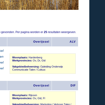
u gevonden. Per pagina worden er
25
resultaten weergeven.
Overijssel
ALV
kel
 en
Woonplaats:
Hardenberg
Werkprovincies:
Ov, Dr, Gld
eel
Vakgebiedbeheersing:
Opleiding Onderwijs
el
Communicatie Talen / Cultuur.
Overijssel
DIF
Woonplaats:
Rijssen
Werkprovincies:
Ov, Gld, Fl
Vakgebiedbeheersing:
Marketing / Verkoop Talen /