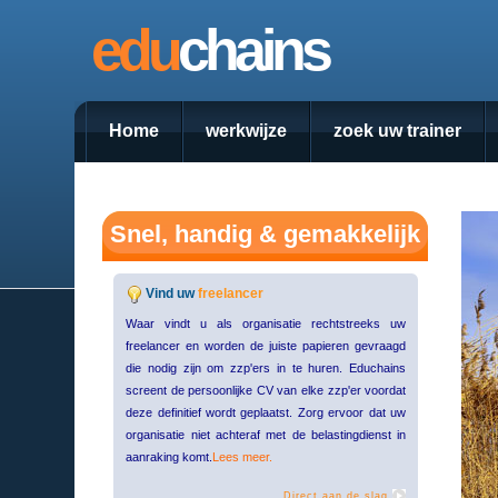
edu
chains
Home
werkwijze
zoek uw trainer
Snel, handig & gemakkelijk
Vind uw
freelancer
Waar vindt u als organisatie rechtstreeks uw
freelancer en worden de juiste papieren gevraagd
die nodig zijn om zzp'ers in te huren. Educhains
screent de persoonlijke CV van elke zzp'er voordat
deze definitief wordt geplaatst. Zorg ervoor dat uw
organisatie niet achteraf met de belastingdienst in
aanraking komt.
Lees meer.
Direct aan de slag.