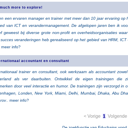
much more to explore!
en een ervaren manager en trainer met meer dan 10 jaar ervaring op 
ied van ICT en verandermanagement. De afgelopen jaren ben ik voo
ef geweest bij diverse grote non-profit en overheidsorganisaties waar
 succes veranderingen heb gerealiseerd op het gebied van HRM, ICT
. meer info?
ernationaal accountant en consultant
rnationaal trainer en consultant, ook werkzaam als accountant zowel
erland als ver daarbuiten. Ontwikkel de eigen trainingen die z
erken door veel interactie en humor. De trainingen zijn verzorgd in o
enhagen, Londen, New York, Miami, Delhi, Mumbai, Dhaka, Abu Dha
rov
.. meer info?
< Vorige
1
Volgende
De zoekfunctie van Educhains vond