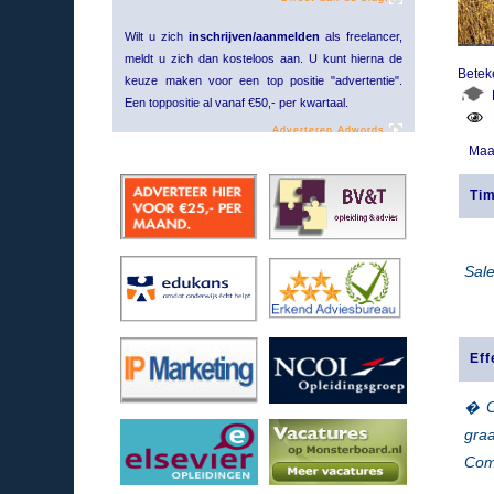
Wilt u zich
inschrijven/aanmelden
als freelancer,
meldt u zich dan kosteloos aan. U kunt hierna de
Betek
keuze maken voor een top positie "advertentie".
Een toppositie al vanaf €50,- per kwartaal.
Adverteren Adwords.
Maa
Ti
Sale
Ef
� O
gra
Comm