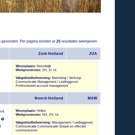
u gevonden. Per pagina worden er
25
resultaten weergeven.
Zuid-Holland
JUA
Woonplaats:
Noordwijk
Werkprovincies:
ZH, Zl, Ut
Vakgebiedbeheersing:
Marketing / Verkoop
Communicatie Management / Leidinggeven
Professioneel account management
Noord-Holland
MAW
Woonplaats:
Heiloo
erk
Werkprovincies:
NH, ZH, Ut
 �
Vakgebiedbeheersing:
Management / Leidinggeven
d
Communicatie Communicatie Soepel en effectief
communiceren