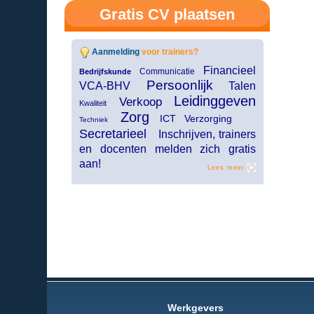
Gratis CV plaatsen
Aanmelding
voor trainers?
Financieel
Communicatie
Bedrijfskunde
Persoonlijk
VCA-BHV
Talen
Leidinggeven
Verkoop
Kwaliteit
Zorg
ICT Verzorging
Techniek
Secretarieel
Inschrijven, trainers
en docenten melden zich gratis
aan!
Lees meer.
Werkgevers