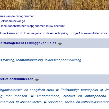
enis van de pictogrammen:
Bekwaam/bevoegd.
Deze docent/trainer is opgenomen in uw account!
k uw keuze en druk vervolgens op de
omschrijving
. Er zijn
4
zoekresultaten voor 
me management Leidinggeven Sales
s training, teamontwikkeling, leiderschapontwikkeling
fectief communiceren
rganisatorisch en analytisch sterk � Zelfstandige teamspeler � W
ag met mensen � Ondernemend, creatief en ontwapenend
ercieel, flexibel en tactvol � Spontaan, sociaal en enthousiasmeren