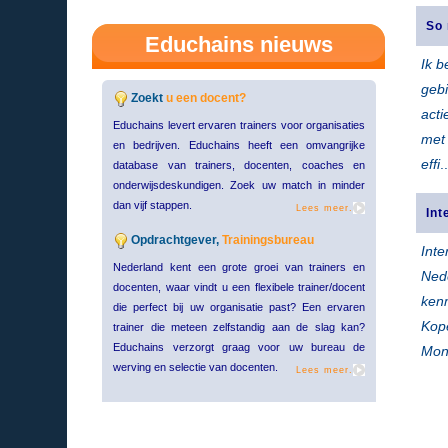
So 
Educhains nieuws
Ik b
geb
Zoekt
u een docent?
acti
Educhains levert ervaren trainers voor organisaties
met
en bedrijven. Educhains heeft een omvangrijke
effi
.
database van trainers, docenten, coaches en
onderwijsdeskundigen. Zoek uw match in minder
dan vijf stappen.
Lees meer.
Int
Opdrachtgever,
Trainingsbureau
Inte
Nederland kent een grote groei van trainers en
Ned
docenten, waar vindt u een flexibele trainer/docent
kenm
die perfect bij uw organisatie past? Een ervaren
Kop
trainer die meteen zelfstandig aan de slag kan?
Educhains verzorgt graag voor uw bureau de
Mon
werving en selectie van docenten.
Lees meer.