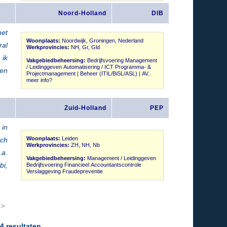
Noord-Holland
DIB
het
Woonplaats:
Noordwijk, Groningen, Nederland
ral
Werkprovincies:
NH, Gr, Gld
 ik
Vakgebiedbeheersing:
Bedrijfsvoering Management
/ Leidinggeven Automatisering / ICT Programma- &
 en
Projectmanagement | Beheer (ITIL/BiSL/ASL) | AV..
meer info?
Zuid-Holland
PEP
 in
Woonplaats:
Leiden
ich
Werkprovincies:
ZH, NH, Nb
.a.
Vakgebiedbeheersing:
Management / Leidinggeven
bi,
Bedrijfsvoering Financieel Accountantscontrole
Verslaggeving Fraudepreventie
 >
4 resultaten.