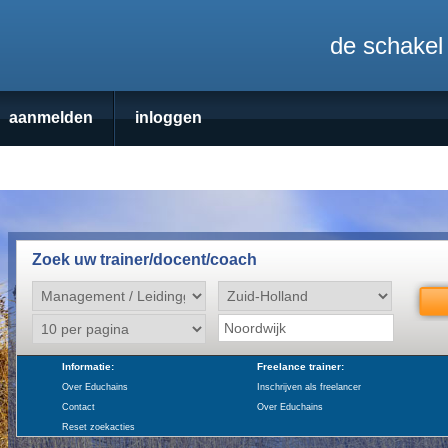
de schakel 
aanmelden
inloggen
Zoek uw trainer/docent/coach
Informatie:
Freelance trainer:
Over Educhains
Inschrijven als freelancer
Contact
Over Educhains
Reset zoekacties