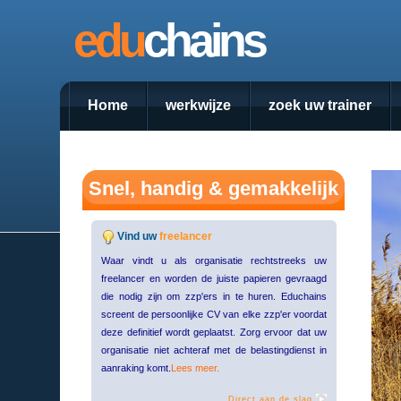
edu
chains
Home
werkwijze
zoek uw trainer
Snel, handig & gemakkelijk
Vind uw
freelancer
Waar vindt u als organisatie rechtstreeks uw
freelancer en worden de juiste papieren gevraagd
die nodig zijn om zzp'ers in te huren. Educhains
screent de persoonlijke CV van elke zzp'er voordat
deze definitief wordt geplaatst. Zorg ervoor dat uw
organisatie niet achteraf met de belastingdienst in
aanraking komt.
Lees meer.
Direct aan de slag.