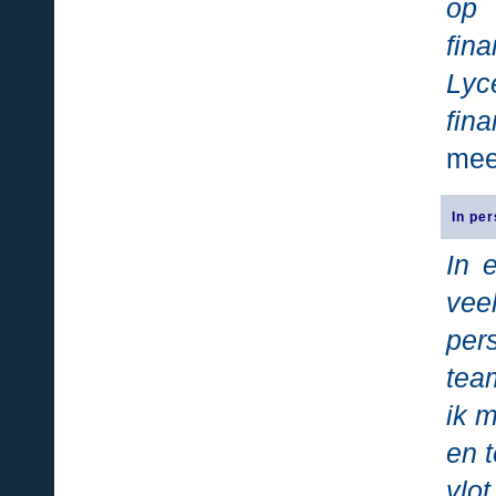
op 
fin
Ly
fin
mee
In per
In 
vee
per
tea
ik 
en t
vlot