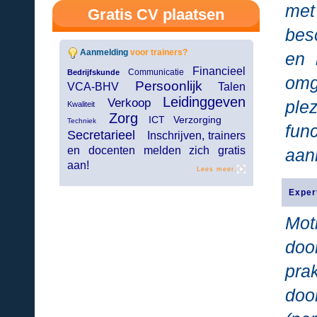
met
Gratis CV plaatsen
bes
Aanmelding
voor trainers?
en 
Financieel
Communicatie
Bedrijfskunde
omg
Persoonlijk
VCA-BHV
Talen
Leidinggeven
Verkoop
ple
Kwaliteit
Zorg
ICT Verzorging
Techniek
fun
Secretarieel
Inschrijven, trainers
en docenten melden zich gratis
aan
aan!
Lees meer.
Exper
Mot
doo
pra
do