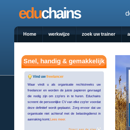
edu
chains
d
Home
werkwijze
zoek uw trainer
Snel, handig & gemakkelijk
Vind uw
freelancer
Waar vindt u als organisatie rechtstreeks uw
freelancer en worden de juiste papieren gevraagd
die nodig zijn om zzp'ers in te huren. Educhains
screent de persoonlijke CV van elke zzp'er voordat
deze definitief wordt geplaatst. Zorg ervoor dat uw
organisatie niet achteraf met de belastingdienst in
aanraking komt.
Lees meer.
Direct aan de slag.