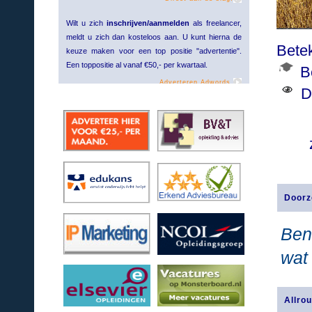
Wilt u zich
inschrijven/aanmelden
als freelancer,
meldt u zich dan kosteloos aan. U kunt hierna de
Bete
keuze maken voor een top positie "advertentie".
Een toppositie al vanaf €50,- per kwartaal.
B
Adverteren Adwords.
De
Doorz
Ben
wat 
Allro