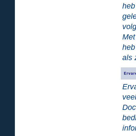
heb
gel
volg
Met
heb
als 
Ervare
Erv
vee
Doc
bed
inf