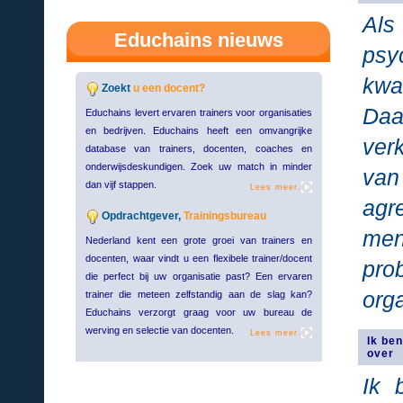
Al
Educhains nieuws
psy
kwa
Zoekt
u een docent?
Daa
Educhains levert ervaren trainers voor organisaties
en bedrijven. Educhains heeft een omvangrijke
ver
database van trainers, docenten, coaches en
onderwijsdeskundigen. Zoek uw match in minder
va
dan vijf stappen.
Lees meer.
ag
Opdrachtgever,
Trainingsbureau
men
Nederland kent een grote groei van trainers en
docenten, waar vindt u een flexibele trainer/docent
pro
die perfect bij uw organisatie past? Een ervaren
org
trainer die meteen zelfstandig aan de slag kan?
Educhains verzorgt graag voor uw bureau de
werving en selectie van docenten.
Lees meer.
Ik ben
over
Ik 