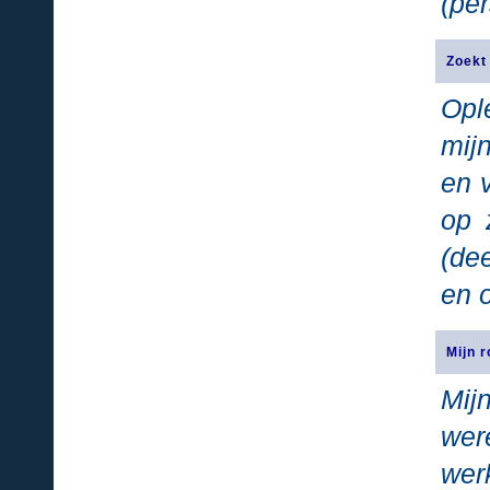
(pe
Zoekt
Opl
mij
en 
op 
(de
en 
Mijn 
Mij
wer
wer