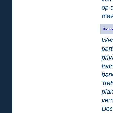
op d
mee
Banca
Wer
par
pri
tra
ban
Tre
pla
ver
Doc