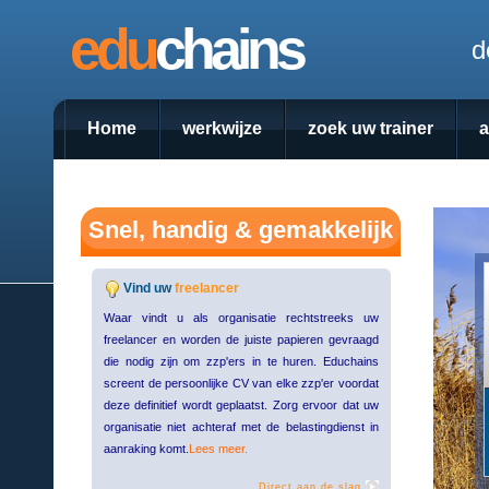
edu
chains
d
Home
werkwijze
zoek uw trainer
Snel, handig & gemakkelijk
Vind uw
freelancer
Waar vindt u als organisatie rechtstreeks uw
freelancer en worden de juiste papieren gevraagd
die nodig zijn om zzp'ers in te huren. Educhains
screent de persoonlijke CV van elke zzp'er voordat
deze definitief wordt geplaatst. Zorg ervoor dat uw
organisatie niet achteraf met de belastingdienst in
aanraking komt.
Lees meer.
Direct aan de slag.