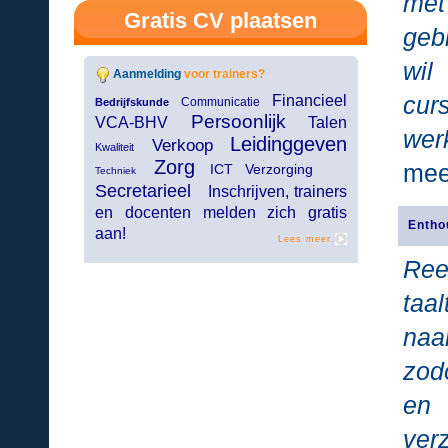
met
Gratis CV plaatsen
geb
wil
Aanmelding
voor trainers?
cur
Financieel
Communicatie
Bedrijfskunde
Persoonlijk
VCA-BHV
Talen
wer
Leidinggeven
Verkoop
Kwaliteit
Zorg
mee
ICT Verzorging
Techniek
Secretarieel
Inschrijven, trainers
en docenten melden zich gratis
Entho
aan!
Lees meer.
Reed
taa
naa
zod
en 
ver