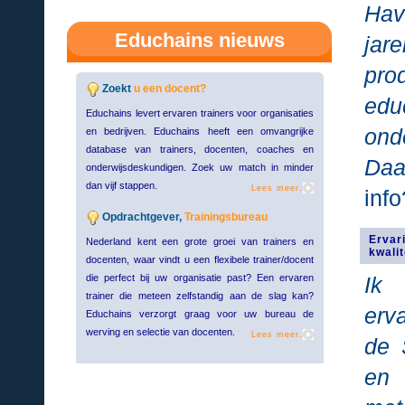
Hav
Educhains nieuws
ja
pr
Zoekt
u een docent?
ed
Educhains levert ervaren trainers voor organisaties
ond
en bedrijven. Educhains heeft een omvangrijke
database van trainers, docenten, coaches en
Daa
onderwijsdeskundigen. Zoek uw match in minder
dan vijf stappen.
Lees meer.
info
Opdrachtgever,
Trainingsbureau
Ervar
Nederland kent een grote groei van trainers en
kwali
docenten, waar vindt u een flexibele trainer/docent
die perfect bij uw organisatie past? Een ervaren
Ik
trainer die meteen zelfstandig aan de slag kan?
erv
Educhains verzorgt graag voor uw bureau de
werving en selectie van docenten.
Lees meer.
de 
en 