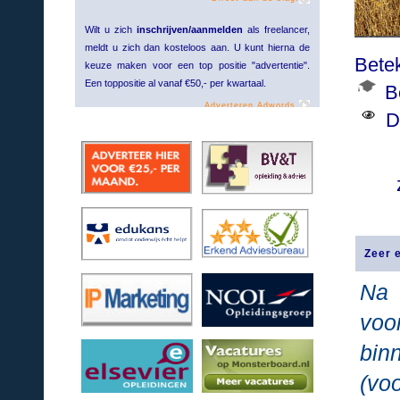
Wilt u zich
inschrijven/aanmelden
als freelancer,
meldt u zich dan kosteloos aan. U kunt hierna de
Bete
keuze maken voor een top positie "advertentie".
Een toppositie al vanaf €50,- per kwartaal.
B
Adverteren Adwords.
De
Zeer 
Na 
voo
bin
(v