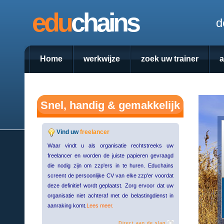
edu
chains
d
Home
werkwijze
zoek uw trainer
Snel, handig & gemakkelijk
Vind uw
freelancer
Waar vindt u als organisatie rechtstreeks uw
freelancer en worden de juiste papieren gevraagd
die nodig zijn om zzp'ers in te huren. Educhains
screent de persoonlijke CV van elke zzp'er voordat
deze definitief wordt geplaatst. Zorg ervoor dat uw
organisatie niet achteraf met de belastingdienst in
aanraking komt.
Lees meer.
Direct aan de slag.