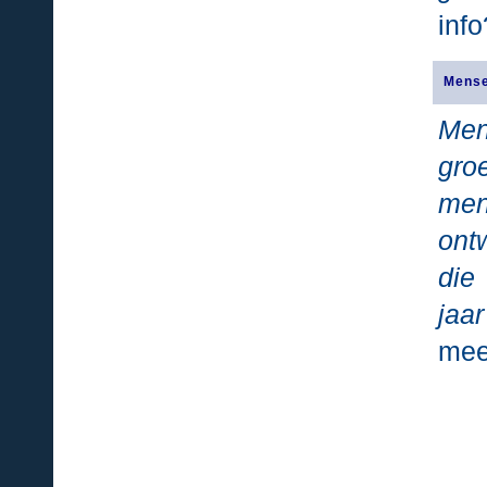
info
Mense
Men
gro
me
ont
die
jaar
mee