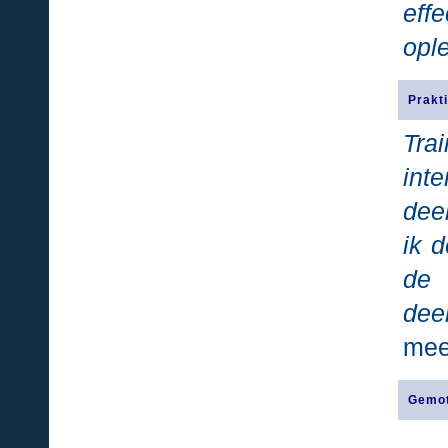
eff
opl
Prakti
Tra
int
dee
ik 
de 
dee
mee
Gemot