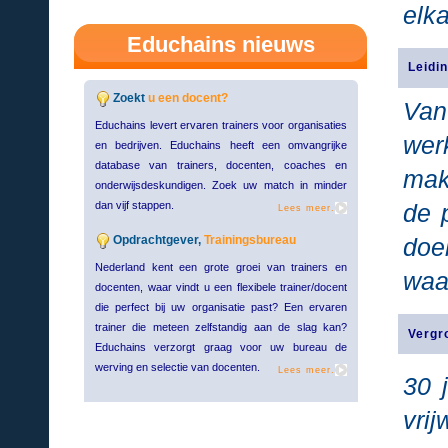
elka
Educhains nieuws
Leidi
Zoekt
u een docent?
Van
Educhains levert ervaren trainers voor organisaties
wer
en bedrijven. Educhains heeft een omvangrijke
database van trainers, docenten, coaches en
mak
onderwijsdeskundigen. Zoek uw match in minder
dan vijf stappen.
de 
Lees meer.
Opdrachtgever,
Trainingsbureau
doe
Nederland kent een grote groei van trainers en
waar
docenten, waar vindt u een flexibele trainer/docent
die perfect bij uw organisatie past? Een ervaren
trainer die meteen zelfstandig aan de slag kan?
Vergr
Educhains verzorgt graag voor uw bureau de
werving en selectie van docenten.
Lees meer.
30 
vrij