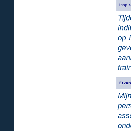
Inspi
Tijd
ind
op 
gev
aan
trai
Ervar
Mij
per
ass
ond