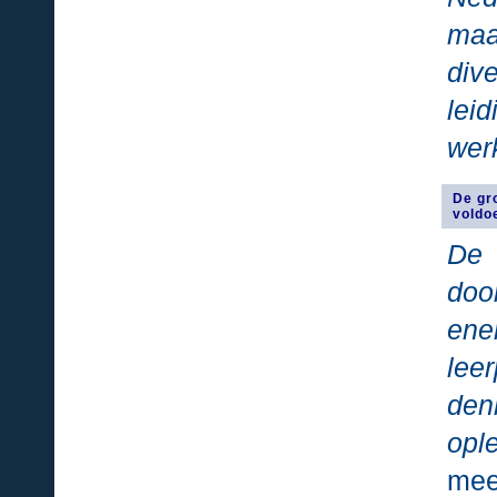
maa
div
lei
wer
De gr
voldo
De 
doo
ener
lee
den
opl
mee