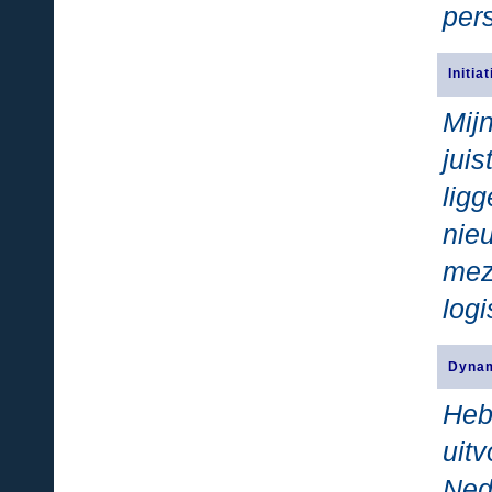
per
Initia
Mij
jui
lig
nie
mez
logi
Dynam
Heb
uit
Ned