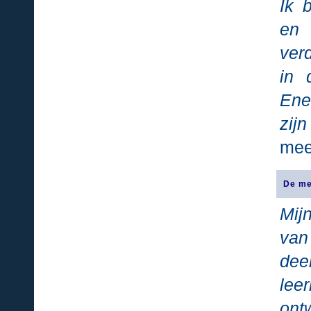
Ik 
en 
ver
in 
Ene
zij
mee
De me
Mij
van
dee
lee
ont