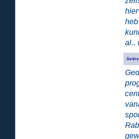
zel
hie
heb
kun
al
..
Gedre
Ge
pro
cen
v
spor
Rab
gew