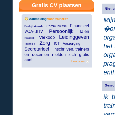
Gratis CV plaatsen
Niet u
Mij
Aanmelding
voor trainers?
Financieel
Communicatie
Bedrijfskunde
�o
Persoonlijk
VCA-BHV
Talen
org
Leidinggeven
Verkoop
Kwaliteit
Zorg
ICT Verzorging
Techniek
het
Secretarieel
Inschrijven, trainers
org
en docenten melden zich gratis
aan!
pra
Lees meer.
ent
Gemot
ik 
tra
ver