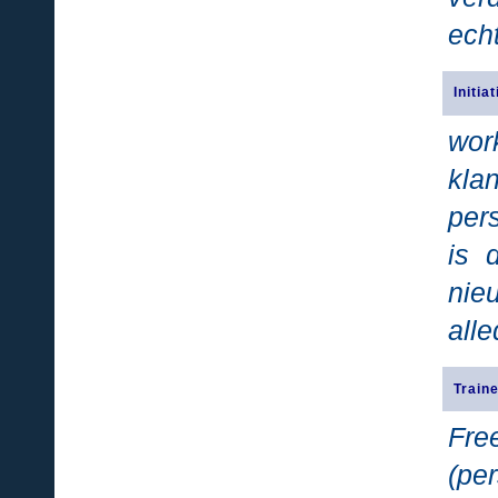
echt
Initi
wor
kla
per
is 
nie
all
Traine
Fre
(p