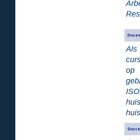
Arb
Res
Docen
Als
cur
op 
geb
ISO
hui
hui
Succe