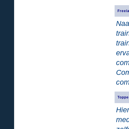
Freel
Naa
tra
tra
er
co
Com
com
Toppe
Hie
med