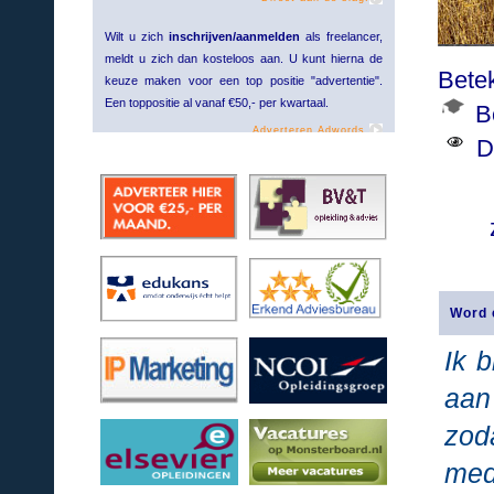
Wilt u zich
inschrijven/aanmelden
als freelancer,
meldt u zich dan kosteloos aan. U kunt hierna de
Bete
keuze maken voor een top positie "advertentie".
Een toppositie al vanaf €50,- per kwartaal.
B
Adverteren Adwords.
De
Word 
Ik 
aan
zo
med