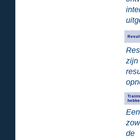
int
uitg
Result
Res
zij
res
opn
Train
hebbe
Een
zow
de 