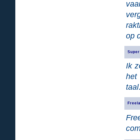
vaa
ver
rak
op 
Super
Ik 
het
taal
Freel
Fre
com